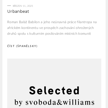
BŘEZEN 11., 2025
Urbanbeat
Roman Baláž Babilon a jeho neúnavná práce filantropa na
africkém kontinentu ve prospěch zachování ohrožených
druhů spolu s kulturním posilováním místních komunit
ČÍST (ŠPANĚLSKY)