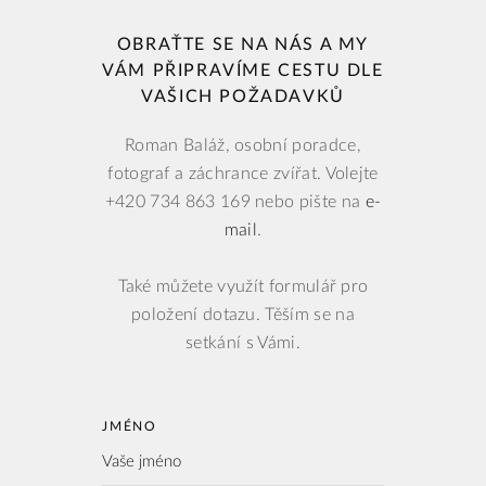
OBRAŤTE SE NA NÁS A MY
VÁM PŘIPRAVÍME CESTU DLE
VAŠICH POŽADAVKŮ
Roman Baláž, osobní poradce,
fotograf a záchrance zvířat. Volejte
+420 734 863 169 nebo pište na
e-
mail
.
Také můžete využít formulář pro
položení dotazu. Těším se na
setkání s Vámi.
JMÉNO