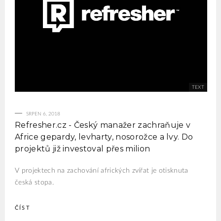
SRPEN 6, 2018
Refresher.cz - Český manažer zachraňuje v
Africe gepardy, levharty, nosorožce a lvy. Do
projektů již investoval přes milion
V projektech na zachování afrických zvířat je otisknuta
česká stopa.
ČÍST