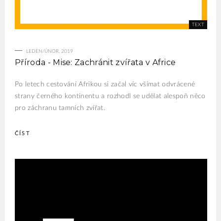
LEDEN/ÚNOR, 2019
Příroda - Mise: Zachránit zvířata v Africe
Po letech cestování Afrikou si začal víc všímat odvrácené
strany černého kontinentu a rozhodl se udělat alespoň něco
pro záchranu tamních zvířat.
ČÍST