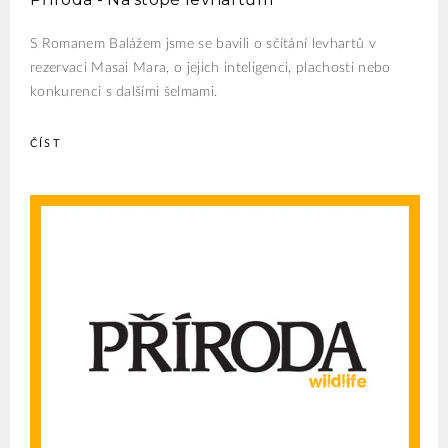
S Romanem Balážem jsme se bavili o sčítání levhartů v
rezervaci Masai Mara, o jejich inteligenci, plachosti nebo
konkurenci s dalšími šelmami.
ČÍST