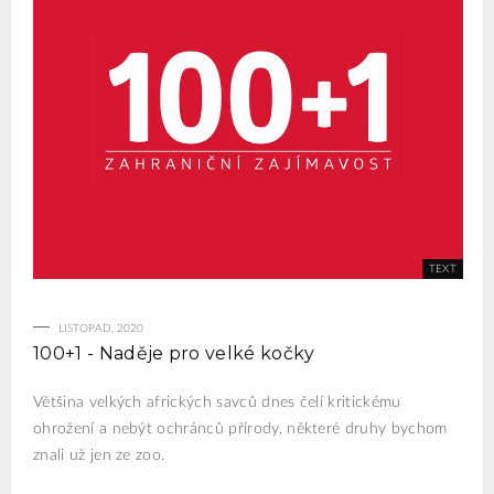
LISTOPAD, 2020
100+1 - Naděje pro velké kočky
Většina velkých afrických savců dnes čelí kritickému
ohrožení a nebýt ochránců přírody, některé druhy bychom
znali už jen ze zoo.