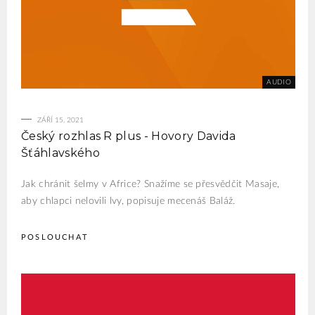
ZÁŘÍ 15, 2021
Český rozhlas R plus - Hovory Davida
Šťáhlavského
Jak chránit šelmy v Africe? Snažíme se přesvědčit Masaje,
aby chlapci nelovili lvy, popisuje mecenáš Baláž.
POSLOUCHAT