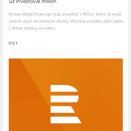
už investoval milion.
Roman Baláž financuje řadu projektů v Africe, které se snaží
zmírnit úhyn ohrožených druhů. Všechny projekty platí zatím
z drtivé většiny ze svého.
ČÍST