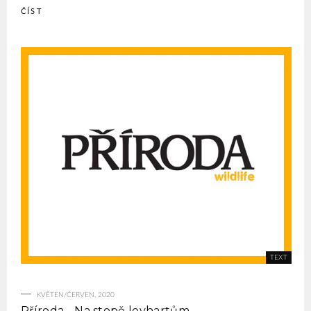
ČÍST
KVĚTEN/ČERVEN, 2020
Příroda - Na stopě levhartům