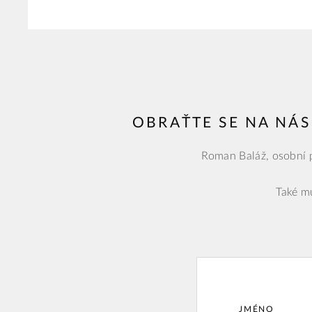
OBRAŤTE SE NA NÁS
Roman Baláž, osobní p
Také mů
JMÉNO