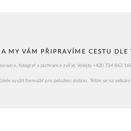
 A MY VÁM PŘIPRAVÍME CESTU DL
oradce, fotograf a záchrance zvířat. Volejte +420 734 863 16
žete využít formulář pro položení dotazu. Těším se na setkání