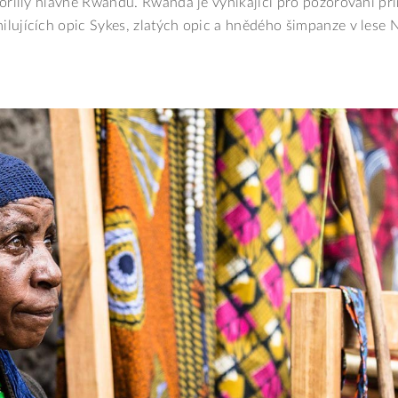
gorilly hlavne Rwandu. Rwanda je vynikající pro pozorování pr
ilujících opic Sykes, zlatých opic a hnědého šimpanze v lese