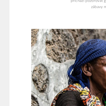
přichází pozorovat 
zábavy m