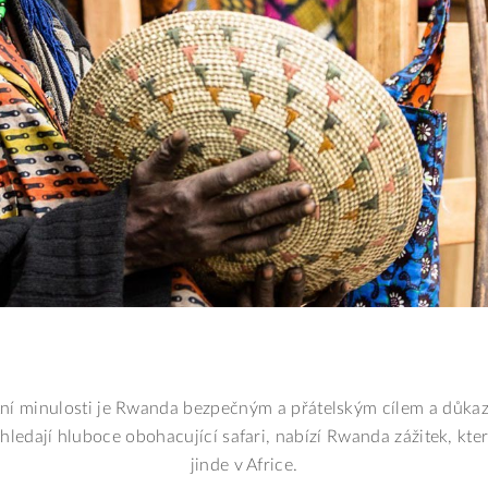
ní minulosti je Rwanda bezpečným a přátelským cílem a důka
 hledají hluboce obohacující safari, nabízí Rwanda zážitek, který
jinde v Africe.