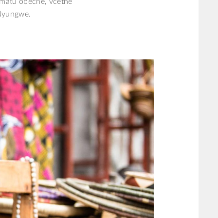
imátú obecně, včetně
 Nyungwe.