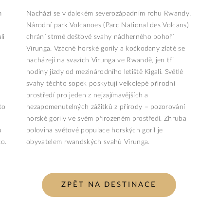
m
Nachází se v dalekém severozápadním rohu Rwandy.
Národní park Volcanoes (Parc National des Volcans)
li
chrání strmé dešťové svahy nádherného pohoří
Virunga. Vzácné horské gorily a kočkodany zlaté se
nacházejí na svazích Virunga ve Rwandě, jen tři
hodiny jízdy od mezinárodního letiště Kigali. Světlé
svahy těchto sopek poskytují velkolepé přírodní
prostředí pro jeden z nejzajímavějších a
to
nezapomenutelných zážitků z přírody – pozorování
horské gorily ve svém přirozeném prostředí. Zhruba
u
polovina světové populace horských goril je
o.
obyvatelem rwandských svahů Virunga.
ZPĚT NA DESTINACE