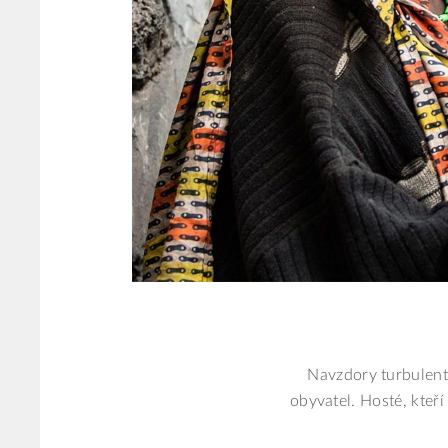
Navzdory turbulent
obyvatel. Hosté, kteří