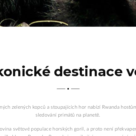
konické destinace
ých zelených kopců a stoupajících hor nabízí Rwanda hostům
sledování primátů na planetě.
lovina světové populace horských goril, a proto není překvape