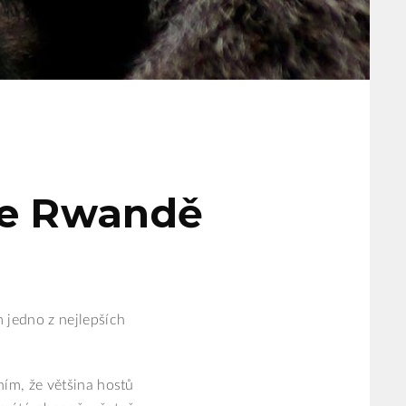
 ve Rwandě
 jedno z nejlepších
ním, že většina hostů