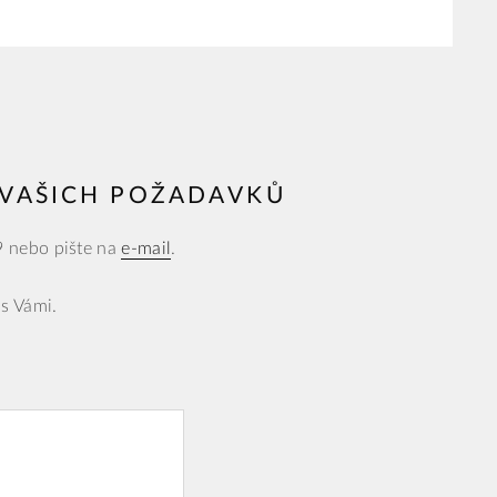
E VAŠICH POŽADAVKŮ
9 nebo pište na
e-mail
.
 s Vámi.