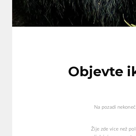
Objevte i
Na pozadí nekonečn
Žije zde více než po