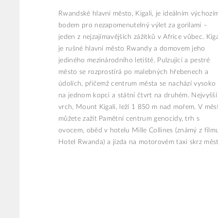
Rwandské hlavní město, Kigali, je ideálním výchozí
bodem pro nezapomenutelný výlet za gorilami –
jeden z nejzajímavějších zážitků v Africe vůbec. Kiga
je rušné hlavní město Rwandy a domovem jeho
jediného mezinárodního letiště. Pulzující a pestré
město se rozprostírá po malebných hřebenech a
údolích, přičemž centrum města se nachází vysoko
na jednom kopci a státní čtvrt na druhém. Nejvyšší
vrch, Mount Kigali, leží 1 850 m nad mořem. V měs
můžete zažít Pamětní centrum genocidy, trh s
ovocem, oběd v hotelu Mille Collines (známý z film
Hotel Rwanda) a jízda na motorovém taxi skrz měst