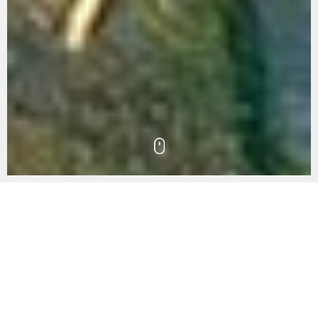
Objevte kultovní
cíle Botswany