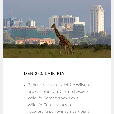
DEN 2-3: LAIKIPIA
Budete odvezen na letiště Wilson
pro váš plánovaný let do Lewave
Wildlife Conservancy. Lewa
Wildlife Conservancy se
rozprostírá po rovinách Laikipia a