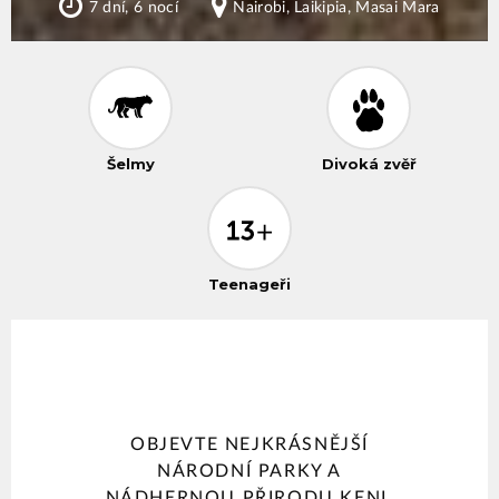
7 dní, 6 nocí
Nairobi, Laikipia, Masai Mara
Šelmy
Divoká zvěř
Teenageři
OBJEVTE NEJKRÁSNĚJŠÍ
NÁRODNÍ PARKY A
NÁDHERNOU PŘIRODU KENI,