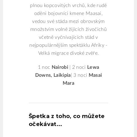
plnou kopcovitých vrchů, kde rudě
oděni bojovníci kmene Maasai,
vedou své stáda mezi obrovským
množstvím volně žijících živočichů
včetně vyčnívajících stád v
nejpopulárnějším spektáklu Afriky -
Velká migrace divoké zvěře.
1 noc
Nairobi
| 2 noci
Lewa
Downs, Laikipia
| 3 noci
Masai
Mara
Špetka z toho, co můžete
očekávat...